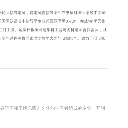
辩论队指导老师，肖老师曾指导学生在纵横杯国际学校中文辩
二届国际汉语节中指导学生获得冠亚季军9人次，并成为“优秀指
研”栏目主编。她擅长根据跨超学科主题与各科老师合作备课，以
I图的过程中将国家语文教学大纲与IB相结合。致力于创设家
终身学习和了解东西方文化的学习者组成的专业、开明