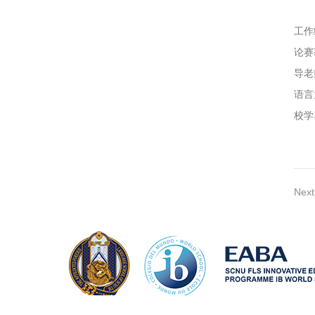
工作
论赛
导老
语言
校学
Ne