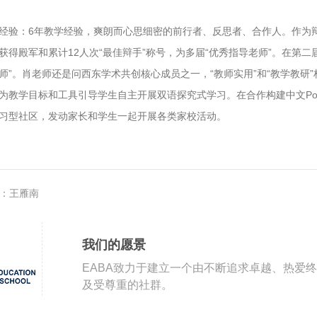
经验：6年教学经验，爽朗而心思细密的前行者、反思者、合作人。作为
获得殿军和累计12人次“最佳辩手”称号，为多届“优秀指导老师”。在第
师”。肖老师还是问西东学术共创核心成员之一，“教师实用”和“教学教
为教学目标和工具引导学生自主开展双语探究式学习。在合作构建中文Po
习型社区，发动家长和学生一起开展各类家校活动。
xt：王雁南
我们的愿景
EABA致力于建立一个由不断追求卓越、热爱
及受尊重的社群。