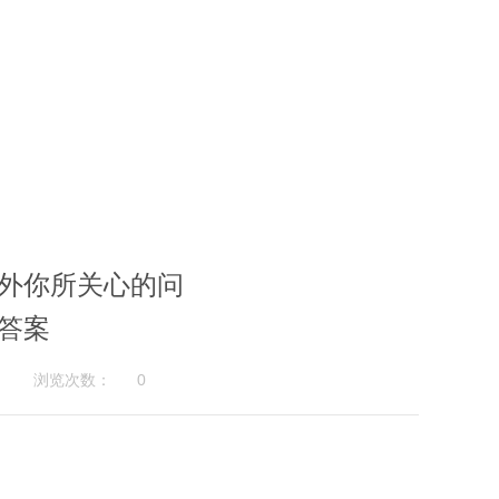
读华外你所关心的问
答案
浏览次数：
0